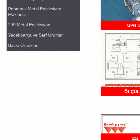
Pnömatik Metal Enjeksiyon
Makinesi
2.El Metal Enjeksiyon
UPH-
Yedekparça ve Sarf Ürünler
Baskı Örnekleri
ÖLÇÜL
zzz